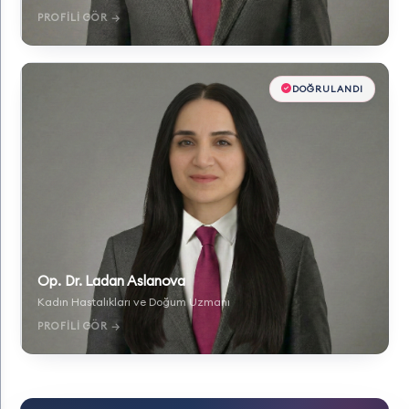
PROFILI GÖR →
DOĞRULANDI
Op. Dr. Ladan Aslanova
Kadın Hastalıkları ve Doğum Uzmanı
PROFILI GÖR →