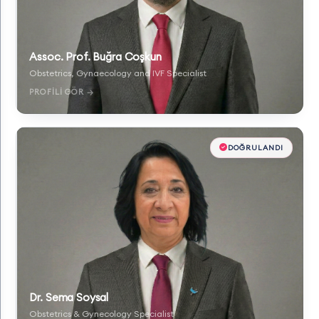
Assoc. Prof. Buğra Coşkun
Obstetrics, Gynaecology and IVF Specialist
PROFILI GÖR →
DOĞRULANDI
Dr. Sema Soysal
Obstetrics & Gynecology Specialist