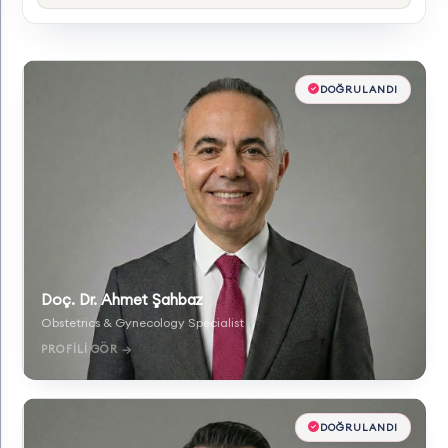
DOĞRULANDI
Doç. Dr. Ahmet Şahbaz
Obstetrics & Gynecology Specialist
PROFILI GÖR →
DOĞRULANDI