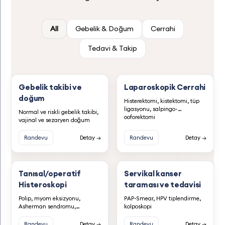
All
Gebelik & Doğum
Cerrahi
Tedavi & Takip
Gebelik takibi ve
Laparoskopik Cerrahi
doğum
Histerektomi, kistektomi, tüp
ligasyonu, salpingo-
Normal ve riskli gebelik takibi,
ooforektomi
vajinal ve sezaryen doğum
Randevu
Detay →
Randevu
Detay →
Tanısal/operatif
Servikal kanser
Histeroskopi
taraması ve tedavisi
Polip, myom eksizyonu,
PAP-Smear, HPV tiplendirme,
Asherman sendromu,
kolposkopi
infertilite tedavileri
Randevu
Detay →
Randevu
Detay →