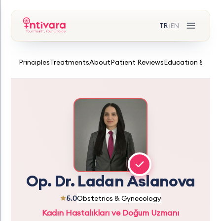
TR
EN
|
Principles
Treatments
About
Patient Reviews
Education & Expe
Op. Dr. Ladan Aslanova
5.0
Obstetrics & Gynecology
Kadın Hastalıkları ve Doğum Uzmanı