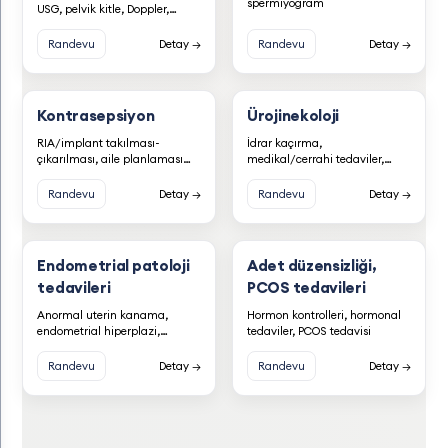
spermiyogram
USG, pelvik kitle, Doppler,
folikül takibi, over rezervi
Randevu
Detay →
Randevu
Detay →
Kontrasepsiyon
Ürojinekoloji
RIA/implant takılması-
İdrar kaçırma,
çıkarılması, aile planlaması
medikal/cerrahi tedaviler,
danışmanlığı
TOT
Randevu
Detay →
Randevu
Detay →
Endometrial patoloji
Adet düzensizliği,
tedavileri
PCOS tedavileri
Anormal uterin kanama,
Hormon kontrolleri, hormonal
endometrial hiperplazi,
tedaviler, PCOS tedavisi
endometrial kanser tetkik ve
tedavileri
Randevu
Detay →
Randevu
Detay →