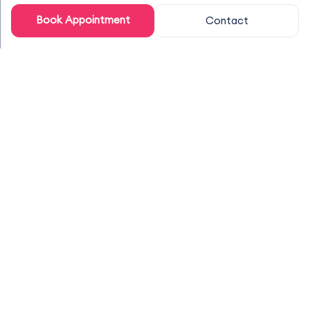
Book Appointment
Contact
INTIVARA HAKKINDA
Güven, Bilim ve Şeffaflıkla Tasarlanmış
Global Sağlık Ekosistemi