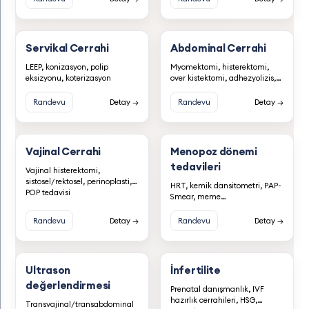
Servikal Cerrahi
Abdominal Cerrahi
LEEP, konizasyon, polip
Myomektomi, histerektomi,
eksizyonu, koterizasyon
over kistektomi, adhezyolizis,
tüp ligasyonu
Randevu
Detay →
Randevu
Detay →
Vajinal Cerrahi
Menopoz dönemi
tedavileri
Vajinal histerektomi,
sistosel/rektosel, perinoplasti,
HRT, kemik dansitometri, PAP-
POP tedavisi
Smear, meme
USG/mammografi, gaitada
gizli kan
Randevu
Detay →
Randevu
Detay →
Ultrason
İnfertilite
değerlendirmesi
Prenatal danışmanlık, IVF
hazırlık cerrahileri, HSG,
Transvajinal/transabdominal