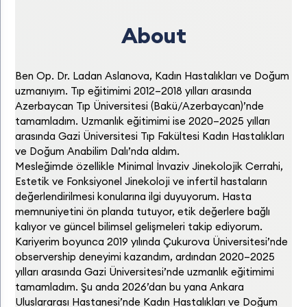
About
Ben Op. Dr. Ladan Aslanova, Kadın Hastalıkları ve Doğum
uzmanıyım. Tıp eğitimimi 2012–2018 yılları arasında
Azerbaycan Tıp Üniversitesi (Bakü/Azerbaycan)’nde
tamamladım. Uzmanlık eğitimimi ise 2020–2025 yılları
arasında Gazi Üniversitesi Tıp Fakültesi Kadın Hastalıkları
ve Doğum Anabilim Dalı’nda aldım.
Mesleğimde özellikle Minimal İnvaziv Jinekolojik Cerrahi,
Estetik ve Fonksiyonel Jinekoloji ve infertil hastaların
değerlendirilmesi konularına ilgi duyuyorum. Hasta
memnuniyetini ön planda tutuyor, etik değerlere bağlı
kalıyor ve güncel bilimsel gelişmeleri takip ediyorum.
Kariyerim boyunca 2019 yılında Çukurova Üniversitesi’nde
observership deneyimi kazandım, ardından 2020–2025
yılları arasında Gazi Üniversitesi’nde uzmanlık eğitimimi
tamamladım. Şu anda 2026’dan bu yana Ankara
Uluslararası Hastanesi’nde Kadın Hastalıkları ve Doğum