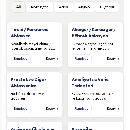
All
Ablasyon
Varis
Anjiyo
Biyopsi
Tiroid / Paratiroid
Akciğer / Karaciğer /
Ablasyon
Böbrek Ablasyon
Nodüllerde radyofrekans /
Tümör ablasyonu; görüntü
lazer ablasyon, ameliyatsız
rehberli minimal invaziv
tedavi
Randevu
Detay →
Randevu
Detay →
Prostat ve Diğer
Ameliyatsız Varis
Ablasyonlar
Tedavileri
Hedef odaklı ablasyon
EVLA, RFA, sikaköz yapıştırıcı
tedavileri
ile kapalı varis tedavisi
Randevu
Detay →
Randevu
Detay →
Anjiyografik İşlemler
Biyopsiler