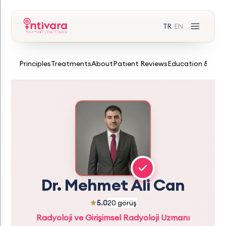
TR
EN
|
Principles
Treatments
About
Patient Reviews
Education & Expe
Dr. Mehmet Ali Can
5.0
20 görüş
Radyoloji ve Girişimsel Radyoloji Uzmanı