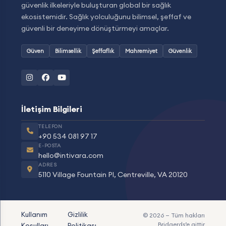
güvenlik ilkeleriyle buluşturan global bir sağlık
ekosistemidir. Sağlık yolculuğunu bilimsel, şeffaf ve
güvenli bir deneyime dönüştürmeyi amaçlar.
Güven
Bilimsellik
Şeffaflık
Mahremiyet
Güvenlik
İletişim Bilgileri
TELEFON
+90 534 081 97 17
E-POSTA
hello@intivara.com
ADRES
5110 Village Fountain Pl, Centreville, VA 20120
Kullanım
Gizlilik
© 2026 — Tüm hakları
Bridgerds
’e aittir
Koşulları
Politikası